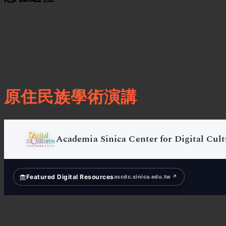
原住民族學術演講